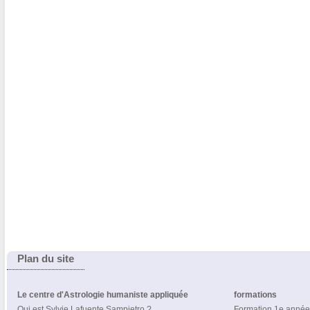
Plan du site
Le centre d'Astrologie humaniste appliquée
formations
Qui est Sylvie Lafuente Sampietro ?
Formation 1e année